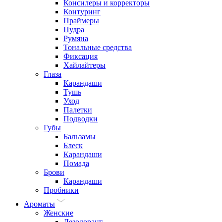
Консилеры и корректоры
Контуринг
Праймеры
Пудра
Румяна
Тональные средства
Фиксация
Хайлайтеры
Глаза
Карандаши
Тушь
Уход
Палетки
Подводки
Губы
Бальзамы
Блеск
Карандаши
Помада
Брови
Карандаши
Пробники
Ароматы
Женские
Дезодорант