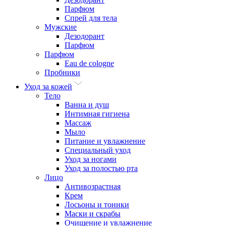
Парфюм
Спрей для тела
Мужские
Дезодорант
Парфюм
Парфюм
Eau de cologne
Пробники
Уход за кожей
Тело
Ванна и душ
Интимная гигиена
Массаж
Мыло
Питание и увлажнение
Специальный уход
Уход за ногами
Уход за полостью рта
Лицо
Антивозрастная
Крем
Лосьоны и тоники
Маски и скрабы
Очищение и увлажнение