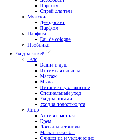
Парфюм
Спрей для тела
Мужские
Дезодорант
Парфюм
Парфюм
Eau de cologne
Пробники
Уход за кожей
Тело
Ванна и душ
Интимная гигиена
Массаж
Мыло
Питание и увлажнение
Специальный уход
Уход за ногами
Уход за полостью рта
Лицо
Антивозрастная
Крем
Лосьоны и тоники
Маски и скрабы
Очищение и увлажнение