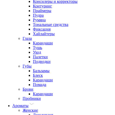
Консилеры и корректоры
Контуринг
Праймеры
Пудра
Румяна
Тональные средства
Фиксация
Хайлайтеры
Глаза
Карандаши
Тушь
Уход
Палетки
Подводки
Губы
Бальзамы
Блеск
Карандаши
Помада
Брови
Карандаши
Пробники
Ароматы
Женские
Дезодорант