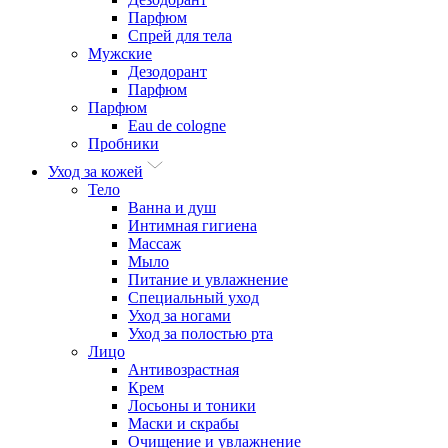
Парфюм
Спрей для тела
Мужские
Дезодорант
Парфюм
Парфюм
Eau de cologne
Пробники
Уход за кожей
Тело
Ванна и душ
Интимная гигиена
Массаж
Мыло
Питание и увлажнение
Специальный уход
Уход за ногами
Уход за полостью рта
Лицо
Антивозрастная
Крем
Лосьоны и тоники
Маски и скрабы
Очищение и увлажнение