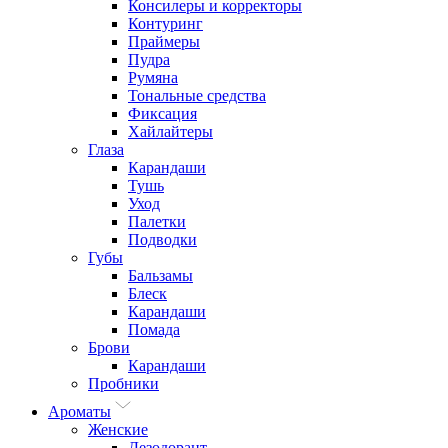
Консилеры и корректоры
Контуринг
Праймеры
Пудра
Румяна
Тональные средства
Фиксация
Хайлайтеры
Глаза
Карандаши
Тушь
Уход
Палетки
Подводки
Губы
Бальзамы
Блеск
Карандаши
Помада
Брови
Карандаши
Пробники
Ароматы
Женские
Дезодорант