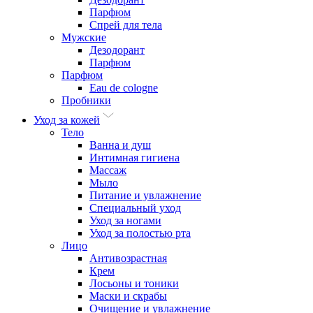
Парфюм
Спрей для тела
Мужские
Дезодорант
Парфюм
Парфюм
Eau de cologne
Пробники
Уход за кожей
Тело
Ванна и душ
Интимная гигиена
Массаж
Мыло
Питание и увлажнение
Специальный уход
Уход за ногами
Уход за полостью рта
Лицо
Антивозрастная
Крем
Лосьоны и тоники
Маски и скрабы
Очищение и увлажнение