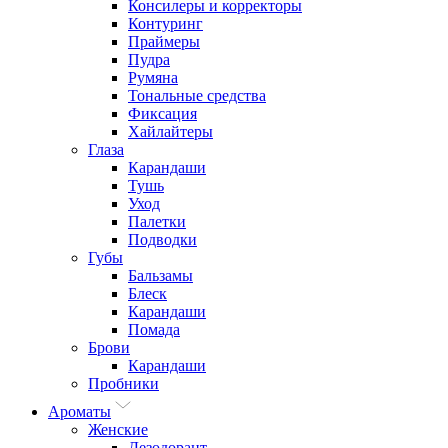
Консилеры и корректоры
Контуринг
Праймеры
Пудра
Румяна
Тональные средства
Фиксация
Хайлайтеры
Глаза
Карандаши
Тушь
Уход
Палетки
Подводки
Губы
Бальзамы
Блеск
Карандаши
Помада
Брови
Карандаши
Пробники
Ароматы
Женские
Дезодорант