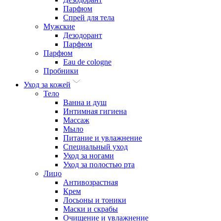
Парфюм
Спрей для тела
Мужские
Дезодорант
Парфюм
Парфюм
Eau de cologne
Пробники
Уход за кожей
Тело
Ванна и душ
Интимная гигиена
Массаж
Мыло
Питание и увлажнение
Специальный уход
Уход за ногами
Уход за полостью рта
Лицо
Антивозрастная
Крем
Лосьоны и тоники
Маски и скрабы
Очищение и увлажнение