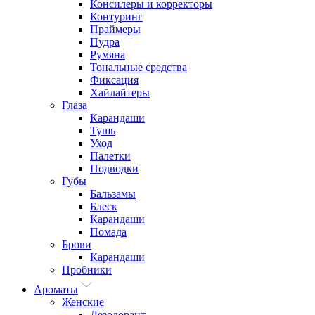
Консилеры и корректоры
Контуринг
Праймеры
Пудра
Румяна
Тональные средства
Фиксация
Хайлайтеры
Глаза
Карандаши
Тушь
Уход
Палетки
Подводки
Губы
Бальзамы
Блеск
Карандаши
Помада
Брови
Карандаши
Пробники
Ароматы
Женские
Дезодорант