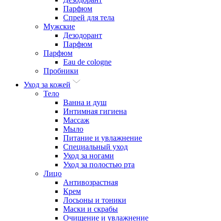
Парфюм
Спрей для тела
Мужские
Дезодорант
Парфюм
Парфюм
Eau de cologne
Пробники
Уход за кожей
Тело
Ванна и душ
Интимная гигиена
Массаж
Мыло
Питание и увлажнение
Специальный уход
Уход за ногами
Уход за полостью рта
Лицо
Антивозрастная
Крем
Лосьоны и тоники
Маски и скрабы
Очищение и увлажнение