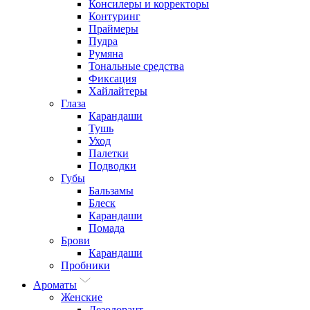
Консилеры и корректоры
Контуринг
Праймеры
Пудра
Румяна
Тональные средства
Фиксация
Хайлайтеры
Глаза
Карандаши
Тушь
Уход
Палетки
Подводки
Губы
Бальзамы
Блеск
Карандаши
Помада
Брови
Карандаши
Пробники
Ароматы
Женские
Дезодорант