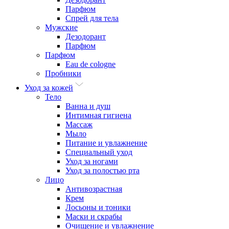
Парфюм
Спрей для тела
Мужские
Дезодорант
Парфюм
Парфюм
Eau de cologne
Пробники
Уход за кожей
Тело
Ванна и душ
Интимная гигиена
Массаж
Мыло
Питание и увлажнение
Специальный уход
Уход за ногами
Уход за полостью рта
Лицо
Антивозрастная
Крем
Лосьоны и тоники
Маски и скрабы
Очищение и увлажнение