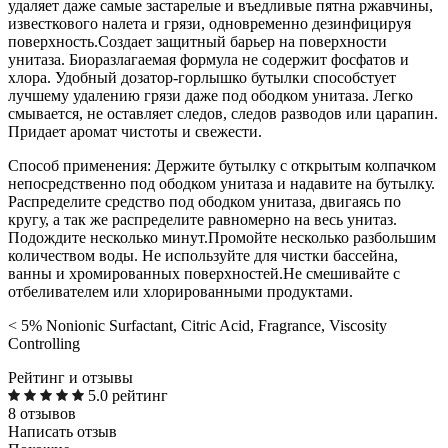
удаляет даже самые застарелые и въедливые пятна ржавчины,
известкового налета и грязи, одновременно дезинфицируя
поверхность.Создает защитный барьер на поверхности
унитаза. Биоразлагаемая формула не содержит фосфатов и
хлора. Удобный дозатор-горлышко бутылки способстует
лучшему удалению грязи даже под ободком унитаза. Легко
смывается, не оставляет следов, следов разводов или царапин.
Придает аромат чистоты и свежести.
Способ применения: Держите бутылку с открытым колпачком
непосредственно под ободком унитаза и надавите на бутылку.
Распределите средство под ободком унитаза, двигаясь по
кругу, а так же распределите равномерно на весь унитаз.
Подождите несколько минут.Промойте несколько разбольшим
количеством воды. Не используйте для чистки бассейна,
ванны и хромированных поверхностей.Не смешивайте с
отбеливателем или хлорированными продуктами.
< 5% Nonionic Surfactant, Citric Acid, Fragrance, Viscosity
Controlling
Рейтинг и отзывы
5.0 рейтинг
8 отзывов
Написать отзыв