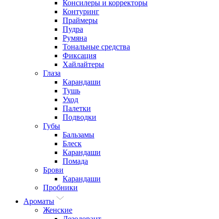
Консилеры и корректоры
Контуринг
Праймеры
Пудра
Румяна
Тональные средства
Фиксация
Хайлайтеры
Глаза
Карандаши
Тушь
Уход
Палетки
Подводки
Губы
Бальзамы
Блеск
Карандаши
Помада
Брови
Карандаши
Пробники
Ароматы
Женские
Дезодорант