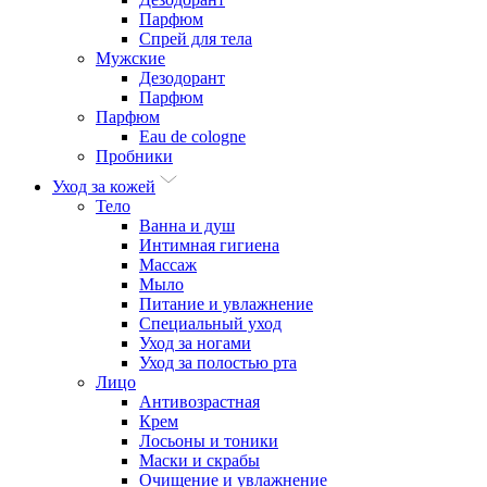
Парфюм
Спрей для тела
Мужские
Дезодорант
Парфюм
Парфюм
Eau de cologne
Пробники
Уход за кожей
Тело
Ванна и душ
Интимная гигиена
Массаж
Мыло
Питание и увлажнение
Специальный уход
Уход за ногами
Уход за полостью рта
Лицо
Антивозрастная
Крем
Лосьоны и тоники
Маски и скрабы
Очищение и увлажнение