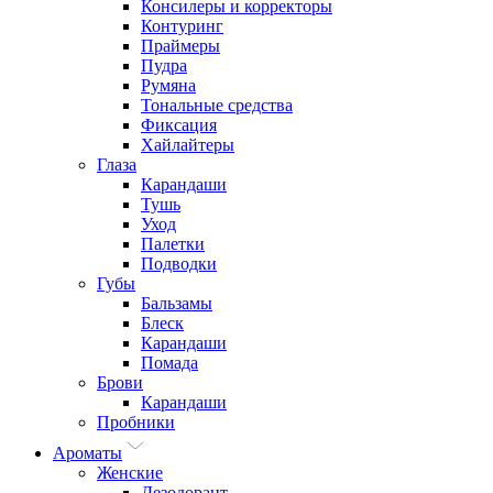
Консилеры и корректоры
Контуринг
Праймеры
Пудра
Румяна
Тональные средства
Фиксация
Хайлайтеры
Глаза
Карандаши
Тушь
Уход
Палетки
Подводки
Губы
Бальзамы
Блеск
Карандаши
Помада
Брови
Карандаши
Пробники
Ароматы
Женские
Дезодорант