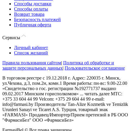
Способы доставки
Способы оплаты
Возврат товара
Безопасность платежей
Публичная оферта
Сервисы
Личный кабинет
Список желаний
Правила пользования сайтом
|
Политика об обработке и
защите персональных данных
|
Пользовательское соглашение
В торговом реестре с 19.12.2018 г. Адрес: 220035 г. Минск,
ул.Чехова, д.3, пом.2н, комн.1 Время работы: пн-вс: 9.00-22.00
«Свидетельство о гос. регистрации №192771737 выдано
09.02.2017 Минским горисполкомом»
...
читать далее
МТС:
+375 33 604 44 99 Velcom: +375 29 604 44 99 e-mail:
info@farmasi.by Производитель/ Tan-Alize Kozmetik ve Temizlik
Urunleri Sanayi ve Ticaret A.S. Турция, товарный знак
«FARMASI» Продавец/Импортер/Прием претензий в РБ ООО
"ФармасиБел" ООО «ФармасиБел»
FarmasiBel © Все права защищены.