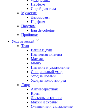
Парфюм
Спрей для тела
Мужские
Дезодорант
Парфюм
Парфюм
Eau de cologne
Пробники
Уход за кожей
Тело
Ванна и душ
Интимная гигиена
Массаж
Мыло
Питание и увлажнение
Специальный уход
Уход за ногами
Уход за полостью рта
Лицо
Антивозрастная
Крем
Лосьоны и тоники
Маски и скрабы
Очищение и увлажнение