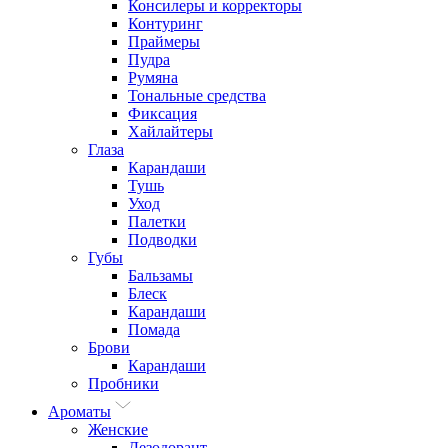
Консилеры и корректоры
Контуринг
Праймеры
Пудра
Румяна
Тональные средства
Фиксация
Хайлайтеры
Глаза
Карандаши
Тушь
Уход
Палетки
Подводки
Губы
Бальзамы
Блеск
Карандаши
Помада
Брови
Карандаши
Пробники
Ароматы
Женские
Дезодорант