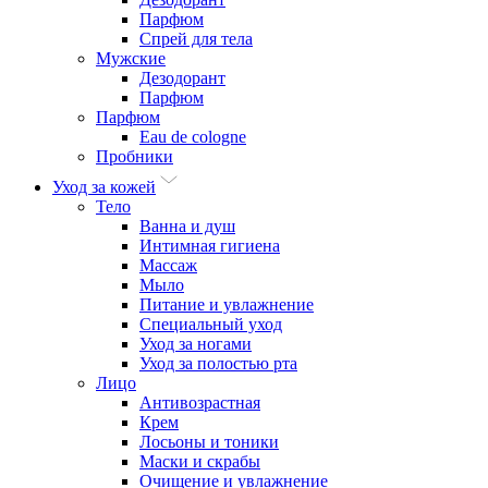
Парфюм
Спрей для тела
Мужские
Дезодорант
Парфюм
Парфюм
Eau de cologne
Пробники
Уход за кожей
Тело
Ванна и душ
Интимная гигиена
Массаж
Мыло
Питание и увлажнение
Специальный уход
Уход за ногами
Уход за полостью рта
Лицо
Антивозрастная
Крем
Лосьоны и тоники
Маски и скрабы
Очищение и увлажнение