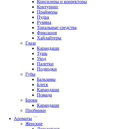
Консилеры и корректоры
Контуринг
Праймеры
Пудра
Румяна
Тональные средства
Фиксация
Хайлайтеры
Глаза
Карандаши
Тушь
Уход
Палетки
Подводки
Губы
Бальзамы
Блеск
Карандаши
Помада
Брови
Карандаши
Пробники
Ароматы
Женские
Дезодорант