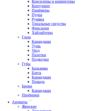
Консилеры и корректоры
Контуринг
Праймеры
Пудра
Румяна
Тональные средства
Фиксация
Хайлайтеры
Глаза
Карандаши
Тушь
Уход
Палетки
Подводки
Губы
Бальзамы
Блеск
Карандаши
Помада
Брови
Карандаши
Пробники
Ароматы
Женские
Дезодорант