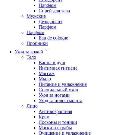
Парфюм
Спрей для тела
Мужские
Дезодорант
Парфюм
Парфюм
Eau de cologne
Пробники
Уход за кожей
Тело
Ванна и душ
Интимная гигиена
Массаж
Мыло
Питание и увлажнение
Специальный уход
Уход за ногами
Уход за полостью рта
Лицо
Антивозрастная
Крем
Лосьоны и тоники
Маски и скрабы
Очищение и увлажнение