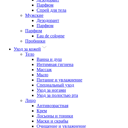
Парфюм
Спрей для тела
Мужские
Дезодорант
Парфюм
Парфюм
Eau de cologne
Пробники
Уход за кожей
Тело
Ванна и душ
Интимная гигиена
Массаж
Мыло
Питание и увлажнение
Специальный уход
Уход за ногами
Уход за полостью рта
Лицо
Антивозрастная
Крем
Лосьоны и тоники
Маски и скрабы
Очищение и увлажнение