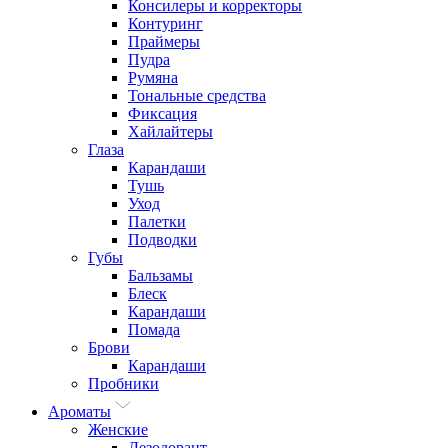
Консилеры и корректоры
Контуринг
Праймеры
Пудра
Румяна
Тональные средства
Фиксация
Хайлайтеры
Глаза
Карандаши
Тушь
Уход
Палетки
Подводки
Губы
Бальзамы
Блеск
Карандаши
Помада
Брови
Карандаши
Пробники
Ароматы
Женские
Дезодорант