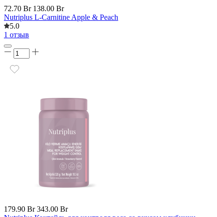
72.70 Br
138.00 Br
Nutriplus L-Carnitine Apple & Peach
5.0
1 отзыв
179.90 Br
343.00 Br