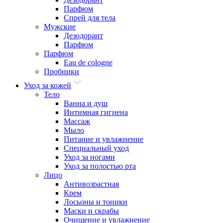
Парфюм
Спрей для тела
Мужские
Дезодорант
Парфюм
Парфюм
Eau de cologne
Пробники
Уход за кожей
Тело
Ванна и душ
Интимная гигиена
Массаж
Мыло
Питание и увлажнение
Специальный уход
Уход за ногами
Уход за полостью рта
Лицо
Антивозрастная
Крем
Лосьоны и тоники
Маски и скрабы
Очищение и увлажнение