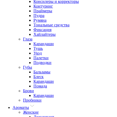
Консилеры и корректоры
Контуринг
Праймеры
Пудра
Румяна
Тональные средства
Фиксация
Хайлайтеры
Глаза
Карандаши
Тушь
Уход
Палетки
Подводки
Губы
Бальзамы
Блеск
Карандаши
Помада
Брови
Карандаши
Пробники
Ароматы
Женские
Дезодорант