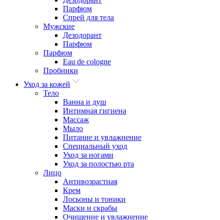
Парфюм
Спрей для тела
Мужские
Дезодорант
Парфюм
Парфюм
Eau de cologne
Пробники
Уход за кожей
Тело
Ванна и душ
Интимная гигиена
Массаж
Мыло
Питание и увлажнение
Специальный уход
Уход за ногами
Уход за полостью рта
Лицо
Антивозрастная
Крем
Лосьоны и тоники
Маски и скрабы
Очищение и увлажнение