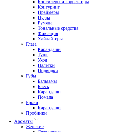
Консилеры и корректоры
Контуринг
Праймеры
Пудра
Румяна
Тональные средства
Фиксация
Хайлайтеры
Глаза
Карандаши
Тушь
Уход
Палетки
Подводки
Губы
Бальзамы
Блеск
Карандаши
Помада
Брови
Карандаши
Пробники
Ароматы
Женские
Дезодорант