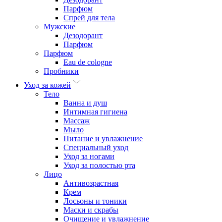
Парфюм
Спрей для тела
Мужские
Дезодорант
Парфюм
Парфюм
Eau de cologne
Пробники
Уход за кожей
Тело
Ванна и душ
Интимная гигиена
Массаж
Мыло
Питание и увлажнение
Специальный уход
Уход за ногами
Уход за полостью рта
Лицо
Антивозрастная
Крем
Лосьоны и тоники
Маски и скрабы
Очищение и увлажнение