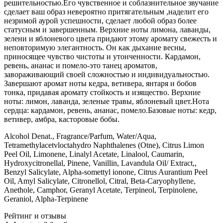
решительностью.Его чувственное и соблазнительное звучание
сделает ваш образ невероятно притягательным ,наделит его
незримой аурой успешности, сделает любой образ более
статусным и завершенным. Верхние ноты лимона, лаванды,
зелени и яблоневого цвета придают этому аромату свежесть и
неповторимую элегантность. Он как дыхание весны,
приносящее чувство чистоты и утонченности. Кардамон,
ревень, ананас и помело-это танец ароматов,
завораживающий своей сложностью и индивидуальностью.
Завершают аромат ноты кедра, ветивера, янтаря и бобов
тонка, придавая аромату стойкость и изящество. Верхние
ноты: лимон, лаванда, зеленые травы, яблоневый цвет.Нота
сердца: кардамон, ревень, ананас, помело.Базовые ноты: кедр,
ветивер, амбра, касторовые бобы.
Alcohol Denat., Fragrance/Parfum, Water/Aqua,
Tetramethylacetvloctahydro Naphthalenes (Otne), Citrus Limon
Peel Oil, Limonene, Linalyl Acetate, Linalool, Caumarin,
Hydroxycitronellal, Pinene, Vanillin, Lavandula Oil/ Extract,,
Benzyl Salicylate, Alpha-somettyl ionone, Citrus Aurantium Peel
Oil, Amyl Salicylate, Citronellol, Citral, Beta-Caryophyllene,
Anethole, Camphor, Geranyl Acetate, Terpineol, Terpinolene,
Geraniol, Alpha-Terpinene
Рейтинг и отзывы