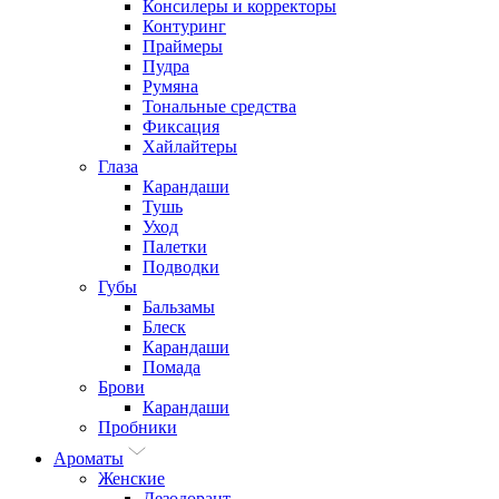
Консилеры и корректоры
Контуринг
Праймеры
Пудра
Румяна
Тональные средства
Фиксация
Хайлайтеры
Глаза
Карандаши
Тушь
Уход
Палетки
Подводки
Губы
Бальзамы
Блеск
Карандаши
Помада
Брови
Карандаши
Пробники
Ароматы
Женские
Дезодорант