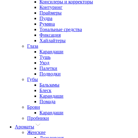
Консилеры и корректоры
Контуринг
Праймеры
Пудра
Румяна
Тональные средства
Фиксация
Хайлайтеры
Глаза
Карандаши
Тушь
Уход
Палетки
Подводки
Губы
Бальзамы
Блеск
Карандаши
Помада
Брови
Карандаши
Пробники
Ароматы
Женские
Дезодорант