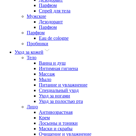
Парфюм
Спрей для тела
Мужские
Дезодорант
Парфюм
Парфюм
Eau de cologne
Пробники
Уход за кожей
Тело
Ванна и душ
Интимная гигиена
Массаж
Мыло
Питание и увлажнение
Специальный уход
Уход за ногами
Уход за полостью рта
Лицо
Антивозрастная
Крем
Лосьоны и тоники
Маски и скрабы
Очищение и увлажнение