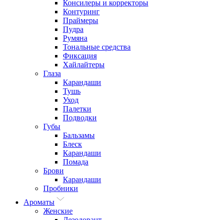
Консилеры и корректоры
Контуринг
Праймеры
Пудра
Румяна
Тональные средства
Фиксация
Хайлайтеры
Глаза
Карандаши
Тушь
Уход
Палетки
Подводки
Губы
Бальзамы
Блеск
Карандаши
Помада
Брови
Карандаши
Пробники
Ароматы
Женские
Дезодорант