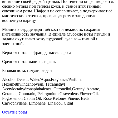
внимание своей редкой гранью. Постепенно он растворяется,
словно металл под теплом кожи, и становится тайным
союзником розы. Шафран не соперничает, а подчеркивает её
мистические оттенки, превращая розу в загадочную
восточную царицу.
Малина в сердце дарит лёгкость и нежность, сохраняя
интенсивность звучания. В финале глубокие ноты пачули и
ладана окутывают кожу пудровой вуалью – томной и
элегантной.
Верхняя нота: шафран, дамасская роза
Средняя нота: малина, герань
Базовая нота: пачули, ладан
Alcohol Denat.,
Water/Aqua,
Fragrance/Parfum,
Hexamethylindanopyran,
Tetramethyl
Acetyloctahydronaphthalenes,
Citronellol,Geranyl Acetate,
Geraniol,
Coumarin, Pelargonium Graveolens Flower Oil,
Pogostemon Cablin Oil,
Rose Ketones,
Pinene,
Betta-
Caryophyllene,
Limonene, Linalool,
Citral
Объятие розы