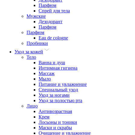
Парфюм
Спрей для тела
Мужские
Дезодорант
Парфюм
Парфюм
Eau de cologne
Пробники
Уход за кожей
Тело
Ванна и душ
Интимная гигиена
Массаж
Мыло
Питание и увлажнение
Специальный уход
Уход за ногами
Уход за полостью рта
Лицо
Антивозрастная
Крем
Лосьоны и тоники
Маски и скрабы
Очищение и увлажнение