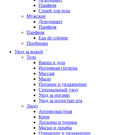
Парфюм
Спрей для тела
Мужские
Дезодорант
Парфюм
Парфюм
Eau de cologne
Пробники
Уход за кожей
Тело
Ванна и душ
Интимная гигиена
Массаж
Мыло
Питание и увлажнение
Специальный уход
Уход за ногами
Уход за полостью рта
Лицо
Антивозрастная
Крем
Лосьоны и тоники
Маски и скрабы
Очищение и увлажнение