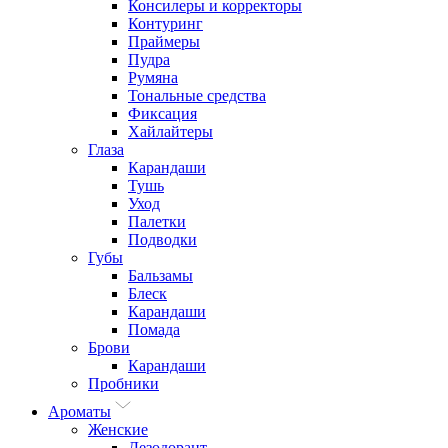
Консилеры и корректоры
Контуринг
Праймеры
Пудра
Румяна
Тональные средства
Фиксация
Хайлайтеры
Глаза
Карандаши
Тушь
Уход
Палетки
Подводки
Губы
Бальзамы
Блеск
Карандаши
Помада
Брови
Карандаши
Пробники
Ароматы
Женские
Дезодорант