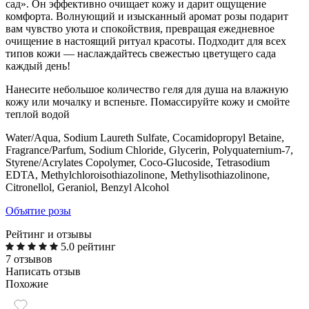
сад». Он эффективно очищает кожу и дарит ощущение
комфорта. Волнующий и изысканный аромат розы подарит
вам чувство уюта и спокойствия, превращая ежедневное
очищение в настоящий ритуал красоты. Подходит для всех
типов кожи — наслаждайтесь свежестью цветущего сада
каждый день!
Нанесите небольшое количество геля для душа на влажную
кожу или мочалку и вспеньте. Помассируйте кожу и смойте
теплой водой
Water/Aqua, Sodium Laureth Sulfate, Cocamidopropyl Betaine,
Fragrance/Parfum, Sodium Chloride, Glycerin, Polyquaternium-7,
Styrene/Acrylates Copolymer, Coco-Glucoside, Tetrasodium
EDTA, Methylchloroisothiazolinone, Methylisothiazolinone,
Citronellol, Geraniol, Benzyl Alcohol
Объятие розы
Рейтинг и отзывы
5.0 рейтинг
7 отзывов
Написать отзыв
Похожие