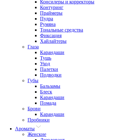
Консилеры и корректоры
Контуринг
Праймеры
Пудра
Румяна
Тональные средства
Фиксация
Хайлайтеры
Глаза
Карандаши
Тушь
Уход
Палетки
Подводки
Губы
Бальзамы
Блеск
Карандаши
Помада
Брови
Карандаши
Пробники
Ароматы
Женские
Дезодорант