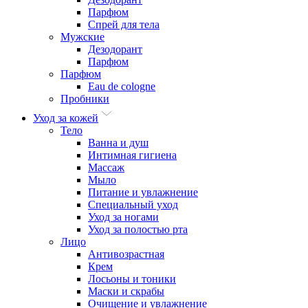
Парфюм
Спрей для тела
Мужские
Дезодорант
Парфюм
Парфюм
Eau de cologne
Пробники
Уход за кожей
Тело
Ванна и душ
Интимная гигиена
Массаж
Мыло
Питание и увлажнение
Специальный уход
Уход за ногами
Уход за полостью рта
Лицо
Антивозрастная
Крем
Лосьоны и тоники
Маски и скрабы
Очищение и увлажнение