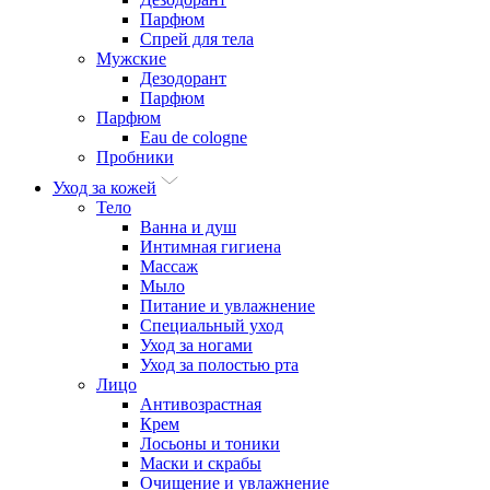
Парфюм
Спрей для тела
Мужские
Дезодорант
Парфюм
Парфюм
Eau de cologne
Пробники
Уход за кожей
Тело
Ванна и душ
Интимная гигиена
Массаж
Мыло
Питание и увлажнение
Специальный уход
Уход за ногами
Уход за полостью рта
Лицо
Антивозрастная
Крем
Лосьоны и тоники
Маски и скрабы
Очищение и увлажнение