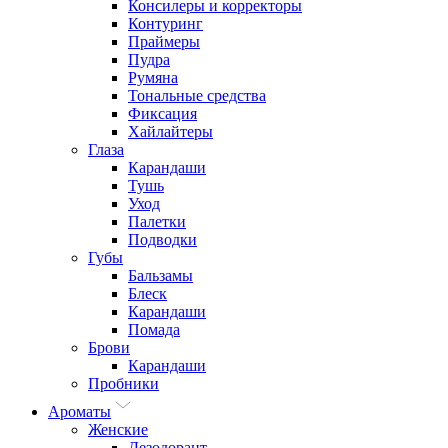
Консилеры и корректоры
Контуринг
Праймеры
Пудра
Румяна
Тональные средства
Фиксация
Хайлайтеры
Глаза
Карандаши
Тушь
Уход
Палетки
Подводки
Губы
Бальзамы
Блеск
Карандаши
Помада
Брови
Карандаши
Пробники
Ароматы
Женские
Дезодорант