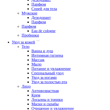
Парфюм
Спрей для тела
Мужские
Дезодорант
Парфюм
Парфюм
Eau de cologne
Пробники
Уход за кожей
Тело
Ванна и душ
Интимная гигиена
Массаж
Мыло
Питание и увлажнение
Специальный уход
Уход за ногами
Уход за полостью рта
Лицо
Антивозрастная
Крем
Лосьоны и тоники
Маски и скрабы
Очищение и увлажнение