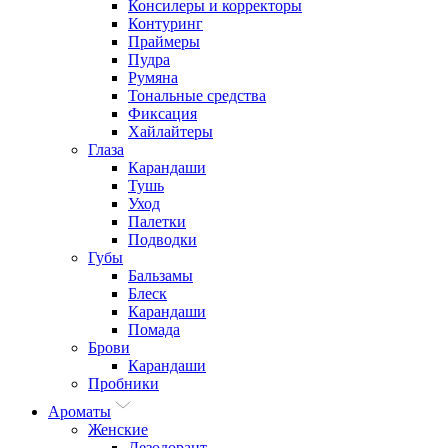
Консилеры и корректоры
Контуринг
Праймеры
Пудра
Румяна
Тональные средства
Фиксация
Хайлайтеры
Глаза
Карандаши
Тушь
Уход
Палетки
Подводки
Губы
Бальзамы
Блеск
Карандаши
Помада
Брови
Карандаши
Пробники
Ароматы
Женские
Дезодорант