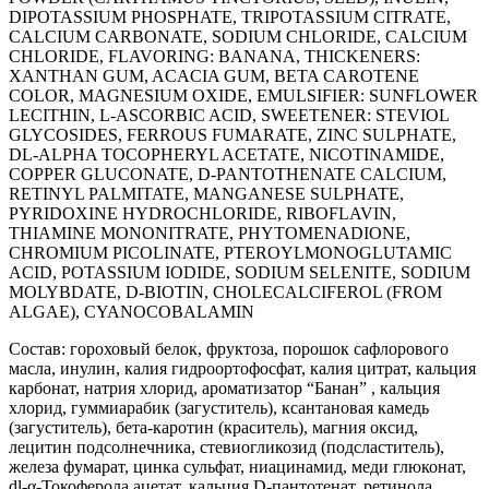
DIPOTASSIUM PHOSPHATE, TRIPOTASSIUM CITRATE,
CALCIUM CARBONATE, SODIUM CHLORIDE, CALCIUM
CHLORIDE, FLAVORING: BANANA, THICKENERS:
XANTHAN GUM, ACACIA GUM, BETA CAROTENE
COLOR, MAGNESIUM OXIDE, EMULSIFIER: SUNFLOWER
LECITHIN, L-ASCORBIC ACID, SWEETENER: STEVIOL
GLYCOSIDES, FERROUS FUMARATE, ZINC SULPHATE,
DL-ALPHA TOCOPHERYL ACETATE, NICOTINAMIDE,
COPPER GLUCONATE, D-PANTOTHENATE CALCIUM,
RETINYL PALMITATE, MANGANESE SULPHATE,
PYRIDOXINE HYDROCHLORIDE, RIBOFLAVIN,
THIAMINE MONONITRATE, PHYTOMENADIONE,
CHROMIUM PICOLINATE, PTEROYLMONOGLUTAMIC
ACID, POTASSIUM IODIDE, SODIUM SELENITE, SODIUM
MOLYBDATE, D-BIOTIN, CHOLECALCIFEROL (FROM
ALGAE), CYANOCOBALAMIN
Состав: гороховый белок, фруктоза, порошок сафлорового
масла, инулин, калия гидроортофосфат, калия цитрат, кальция
карбонат, натрия хлорид, ароматизатор “Банан” , кальция
хлорид, гуммиарабик (загуститель), ксантановая камедь
(загуститель), бета-каротин (краситель), магния оксид,
лецитин подсолнечника, стевиогликозид (подсластитель),
железа фумарат, цинка сульфат, ниацинамид, меди глюконат,
dl-α-Токоферола ацетат, кальция D-пантотенат, ретинола