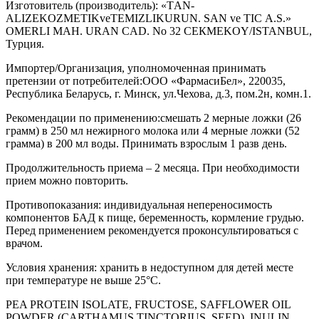
Изготовитель (производитель):
«Т
AN
-
ALIZE
KOZMETIK
ve
TEMIZLIK
URUN
.
SAN ve ТIС A.S.»
OMERLI МАН. URAN CAD. No 32 CEКМEKOY/ISTANBUL,
Турция
.
Импортер
/
Организация, уполномоченная принимать
претензии от потребителей:
ООО «ФармасиБел», 220035,
Республика Беларусь, г. Минск, ул.Чехова, д.3, пом.2н, комн.1
.
Рекомендации по применению:
смешать 2 мерные ложки (26
грамм) в 250 мл нежирного молока или 4 мерные ложки (52
грамма) в 200 мл воды. Принимать взрослым
1 раз
в день.
Продолжительность приема
–
2 месяца. При необходимости
прием можно повторить
.
Противопоказания:
индивидуальная непереносимость
компонентов БАД к пище, беременность, кормление грудью.
Перед применением рекомендуется проконсультироваться с
врачом
.
Условия хранения:
хранить
в недоступном для детей месте
при температуре не выше 25°С
.
PEA PROTEIN ISOLATE, FRUCTOSE, SAFFLOWER OIL
POWDER (CARTHAMUS TINCTORIUS, SEED), INULIN,