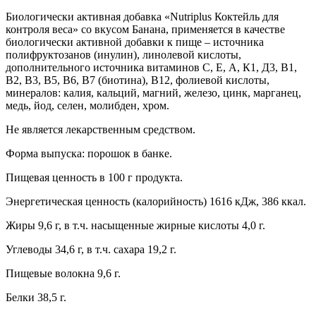
Биологически активная добавка «Nutriplus Коктейль для
контроля веса» со вкусом Банана, применяется
в качестве
биологически активной добавки к пище – источника
полифруктозанов (инулин), линолевой кислоты,
дополнительного источника витаминов С, Е, А, К1, Д3, B1,
B2, B3, B5, B6, B7 (биотина), B12, фолиевой кислоты,
минералов: калия, кальций, магний, железо, цинк, марганец,
медь, йод, селен, молибден, хром.
Не является лекарственным средством.
Форма выпуска: порошок в банке.
Пищевая ценность в 100 г продукта.
Энергетическая ценность (калорийность) 1616 кДж, 386 ккал.
Жиры 9,6 г,
в т.ч. насыщенные жирные кислоты 4,0 г.
Углеводы 34,6 г,
в т.ч. сахара 19,2 г.
Пищевые волокна 9,6 г.
Белки 38,5 г.