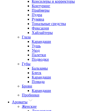
Консилеры и корректоры
Контуринг
Праймеры
Пудра
Румяна
Тональные средства
Фиксация
Хайлайтеры
Глаза
Карандаши
Тушь
Уход
Палетки
Подводки
Губы
Бальзамы
Блеск
Карандаши
Помада
Брови
Карандаши
Пробники
Ароматы
Женские
Дезодорант