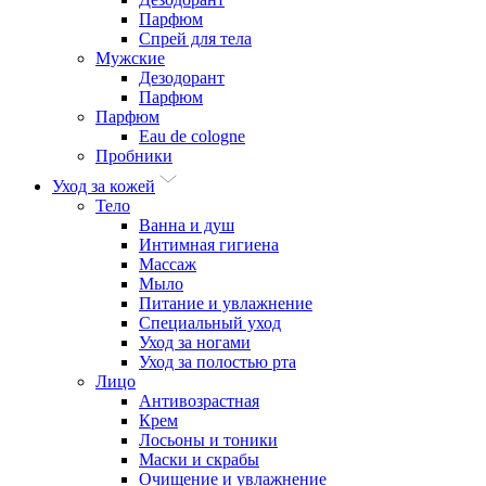
Парфюм
Спрей для тела
Мужские
Дезодорант
Парфюм
Парфюм
Eau de cologne
Пробники
Уход за кожей
Тело
Ванна и душ
Интимная гигиена
Массаж
Мыло
Питание и увлажнение
Специальный уход
Уход за ногами
Уход за полостью рта
Лицо
Антивозрастная
Крем
Лосьоны и тоники
Маски и скрабы
Очищение и увлажнение