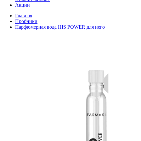
Акции
Главная
Пробники
Парфюмерная вода HIS POWER для него