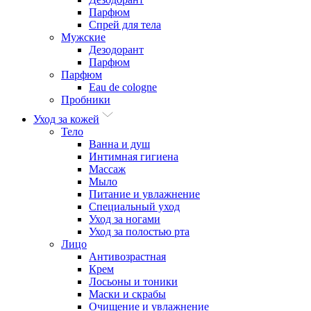
Парфюм
Спрей для тела
Мужские
Дезодорант
Парфюм
Парфюм
Eau de cologne
Пробники
Уход за кожей
Тело
Ванна и душ
Интимная гигиена
Массаж
Мыло
Питание и увлажнение
Специальный уход
Уход за ногами
Уход за полостью рта
Лицо
Антивозрастная
Крем
Лосьоны и тоники
Маски и скрабы
Очищение и увлажнение