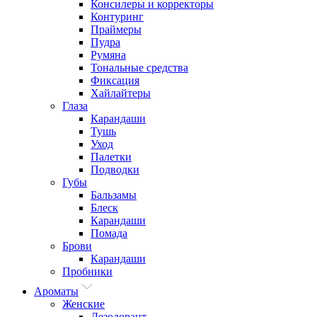
Консилеры и корректоры
Контуринг
Праймеры
Пудра
Румяна
Тональные средства
Фиксация
Хайлайтеры
Глаза
Карандаши
Тушь
Уход
Палетки
Подводки
Губы
Бальзамы
Блеск
Карандаши
Помада
Брови
Карандаши
Пробники
Ароматы
Женские
Дезодорант