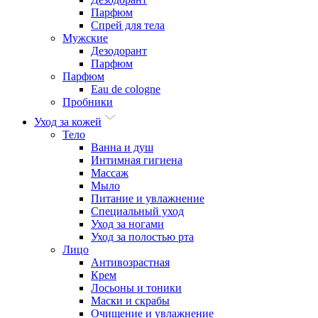
Парфюм
Спрей для тела
Мужские
Дезодорант
Парфюм
Парфюм
Eau de cologne
Пробники
Уход за кожей
Тело
Ванна и душ
Интимная гигиена
Массаж
Мыло
Питание и увлажнение
Специальный уход
Уход за ногами
Уход за полостью рта
Лицо
Антивозрастная
Крем
Лосьоны и тоники
Маски и скрабы
Очищение и увлажнение