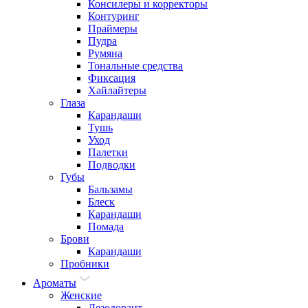
Консилеры и корректоры
Контуринг
Праймеры
Пудра
Румяна
Тональные средства
Фиксация
Хайлайтеры
Глаза
Карандаши
Тушь
Уход
Палетки
Подводки
Губы
Бальзамы
Блеск
Карандаши
Помада
Брови
Карандаши
Пробники
Ароматы
Женские
Дезодорант