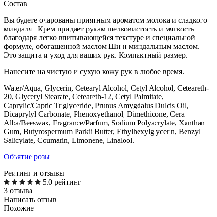
Состав
Вы будете очарованы приятным ароматом молока и сладкого
миндаля . Крем придает рукам шелковистость и мягкость
благодаря легко впитывающейся текстуре и специальной
формуле, обогащенной маслом Ши и миндальным маслом.
Это защита и уход для ваших рук. Компактный размер.
Нанесите на чистую и сухую кожу рук в любое время.
Water/Aqua, Glycerin, Cetearyl Alcohol, Cetyl Alcohol, Ceteareth-
20, Glyceryl Stearate, Ceteareth-12, Cetyl Palmitate,
Caprylic/Capric Triglyceride, Prunus Amygdalus Dulcis Oil,
Dicaprylyl Carbonate, Phenoxyethanol, Dimethicone, Cera
Alba/Beeswax, Fragrance/Parfum, Sodium Polyacrylate, Xanthan
Gum, Butyrospermum Parkii Butter, Ethylhexylglycerin, Benzyl
Salicylate, Coumarin, Limonene, Linalool.
Объятие розы
Рейтинг и отзывы
5.0 рейтинг
3 отзыва
Написать отзыв
Похожие