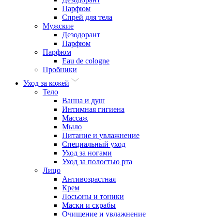
Парфюм
Спрей для тела
Мужские
Дезодорант
Парфюм
Парфюм
Eau de cologne
Пробники
Уход за кожей
Тело
Ванна и душ
Интимная гигиена
Массаж
Мыло
Питание и увлажнение
Специальный уход
Уход за ногами
Уход за полостью рта
Лицо
Антивозрастная
Крем
Лосьоны и тоники
Маски и скрабы
Очищение и увлажнение