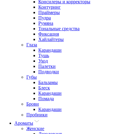
Консилеры и корректоры
Контуринг
Праймеры
Пудра
Румяна
Тональные средства
Фиксация
Хайлайтеры
Глаза
Карандаши
Тушь
Уход
Палетки
Подводки
Губы
Бальзамы
Блеск
Карандаши
Помада
Брови
Карандаши
Пробники
Ароматы
Женские
Дезодорант