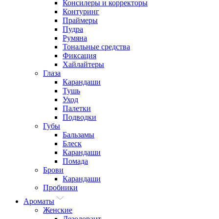
Консилеры и корректоры
Контуринг
Праймеры
Пудра
Румяна
Тональные средства
Фиксация
Хайлайтеры
Глаза
Карандаши
Тушь
Уход
Палетки
Подводки
Губы
Бальзамы
Блеск
Карандаши
Помада
Брови
Карандаши
Пробники
Ароматы
Женские
Дезодорант