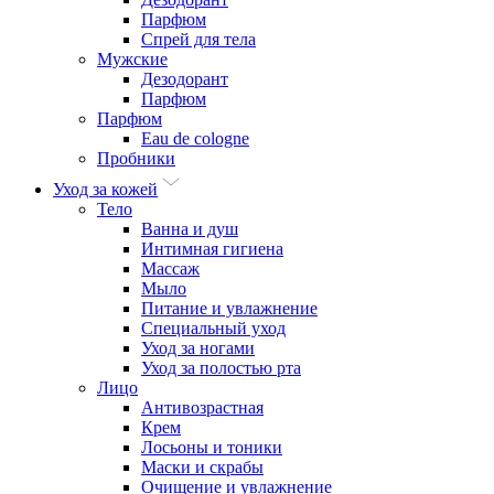
Парфюм
Спрей для тела
Мужские
Дезодорант
Парфюм
Парфюм
Eau de cologne
Пробники
Уход за кожей
Тело
Ванна и душ
Интимная гигиена
Массаж
Мыло
Питание и увлажнение
Специальный уход
Уход за ногами
Уход за полостью рта
Лицо
Антивозрастная
Крем
Лосьоны и тоники
Маски и скрабы
Очищение и увлажнение