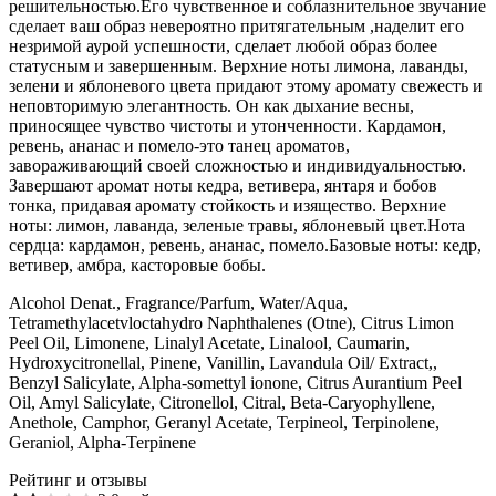
решительностью.Его чувственное и соблазнительное звучание
сделает ваш образ невероятно притягательным ,наделит его
незримой аурой успешности, сделает любой образ более
статусным и завершенным. Верхние ноты лимона, лаванды,
зелени и яблоневого цвета придают этому аромату свежесть и
неповторимую элегантность. Он как дыхание весны,
приносящее чувство чистоты и утонченности. Кардамон,
ревень, ананас и помело-это танец ароматов,
завораживающий своей сложностью и индивидуальностью.
Завершают аромат ноты кедра, ветивера, янтаря и бобов
тонка, придавая аромату стойкость и изящество. Верхние
ноты: лимон, лаванда, зеленые травы, яблоневый цвет.Нота
сердца: кардамон, ревень, ананас, помело.Базовые ноты: кедр,
ветивер, амбра, касторовые бобы.
Alcohol Denat., Fragrance/Parfum, Water/Aqua,
Tetramethylacetvloctahydro Naphthalenes (Otne), Citrus Limon
Peel Oil, Limonene, Linalyl Acetate, Linalool, Caumarin,
Hydroxycitronellal, Pinene, Vanillin, Lavandula Oil/ Extract,,
Benzyl Salicylate, Alpha-somettyl ionone, Citrus Aurantium Peel
Oil, Amyl Salicylate, Citronellol, Citral, Beta-Caryophyllene,
Anethole, Camphor, Geranyl Acetate, Terpineol, Terpinolene,
Geraniol, Alpha-Terpinene
Рейтинг и отзывы