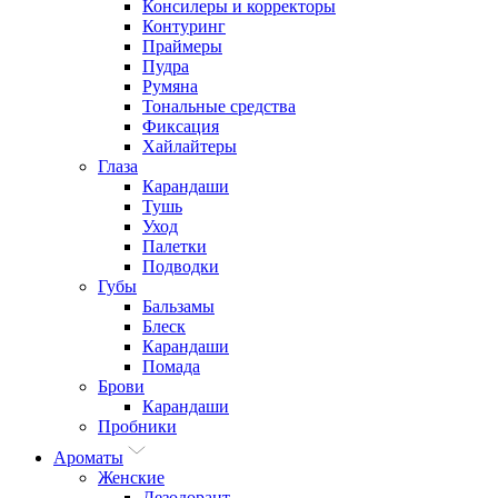
Консилеры и корректоры
Контуринг
Праймеры
Пудра
Румяна
Тональные средства
Фиксация
Хайлайтеры
Глаза
Карандаши
Тушь
Уход
Палетки
Подводки
Губы
Бальзамы
Блеск
Карандаши
Помада
Брови
Карандаши
Пробники
Ароматы
Женские
Дезодорант