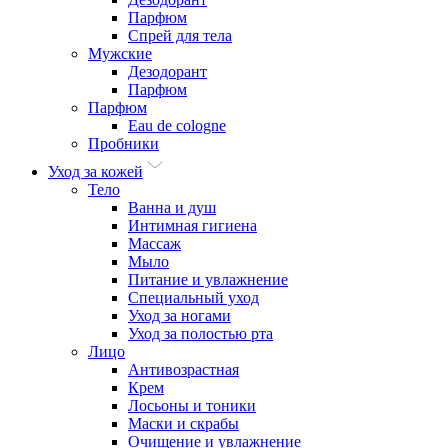
Парфюм
Спрей для тела
Мужские
Дезодорант
Парфюм
Парфюм
Eau de cologne
Пробники
Уход за кожей
Тело
Ванна и душ
Интимная гигиена
Массаж
Мыло
Питание и увлажнение
Специальный уход
Уход за ногами
Уход за полостью рта
Лицо
Антивозрастная
Крем
Лосьоны и тоники
Маски и скрабы
Очищение и увлажнение