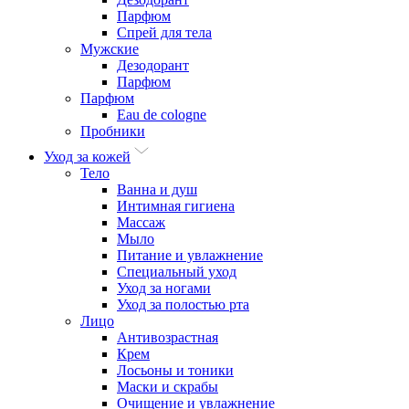
Парфюм
Спрей для тела
Мужские
Дезодорант
Парфюм
Парфюм
Eau de cologne
Пробники
Уход за кожей
Тело
Ванна и душ
Интимная гигиена
Массаж
Мыло
Питание и увлажнение
Специальный уход
Уход за ногами
Уход за полостью рта
Лицо
Антивозрастная
Крем
Лосьоны и тоники
Маски и скрабы
Очищение и увлажнение