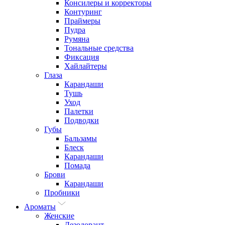
Консилеры и корректоры
Контуринг
Праймеры
Пудра
Румяна
Тональные средства
Фиксация
Хайлайтеры
Глаза
Карандаши
Тушь
Уход
Палетки
Подводки
Губы
Бальзамы
Блеск
Карандаши
Помада
Брови
Карандаши
Пробники
Ароматы
Женские
Дезодорант