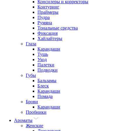
Консилеры и корректоры
Контуринг
Праймеры
Пудра
Румяна
Тональные средства
Фиксация
Хайлайтеры
Глаза
Карандаши
Тушь
Уход
Палетки
Подводки
Губы
Бальзамы
Блеск
Карандаши
Помада
Брови
Карандаши
Пробники
Ароматы
Женские
Дезодорант