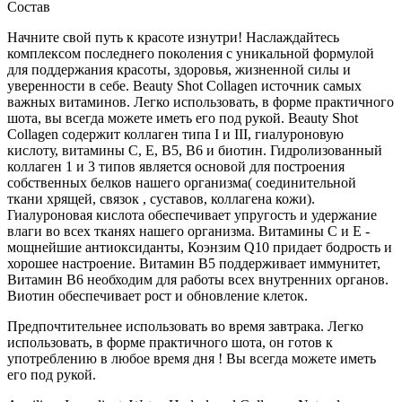
Состав
Начните свой путь к красоте изнутри! Наслаждайтесь
комплексом последнего поколения с уникальной формулой
для поддержания красоты, здоровья, жизненной силы и
уверенности в себе. Beauty Shot Collagen источник самых
важных витаминов. Легко использовать, в форме практичного
шота, вы всегда можете иметь его под рукой. Beauty Shot
Collagen содержит коллаген типа I и III, гиалуроновую
кислоту, витамины С, Е, В5, В6 и биотин. Гидролизованный
коллаген 1 и 3 типов является основой для построения
собственных белков нашего организма( соединительной
ткани хрящей, связок , суставов, коллагена кожи).
Гиалуроновая кислота обеспечивает упругость и удержание
влаги во всех тканях нашего организма. Витамины С и Е -
мощнейшие антиоксиданты, Коэнзим Q10 придает бодрость и
хорошее настроение. Витамин В5 поддерживает иммунитет,
Витамин В6 необходим для работы всех внутренних органов.
Виотин обеспечивает рост и обновление клеток.
Предпочтительнее использовать во время завтрака. Легко
использовать, в форме практичного шота, он готов к
употреблению в любое время дня ! Вы всегда можете иметь
его под рукой.