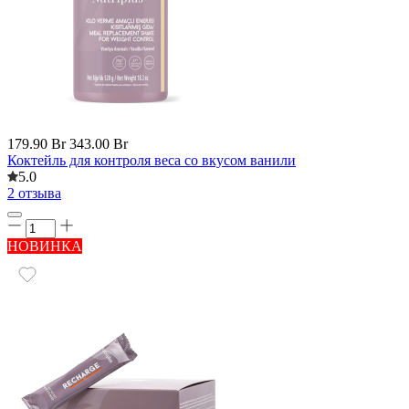
179.90 Br
343.00 Br
Коктейль для контроля веса со вкусом ванили
5.0
2 отзыва
НОВИНКА