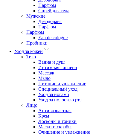
Парфюм
Спрей для тела
Мужские
Дезодорант
Парфюм
Парфюм
Eau de cologne
Пробники
Уход за кожей
Тело
Ванна и душ
Интимная гигиена
Массаж
Мыло
Питание и увлажнение
Специальный уход
Уход за ногами
Уход за полостью рта
Лицо
Антивозрастная
Крем
Лосьоны и тоники
Маски и скрабы
Очищение и увлажнение