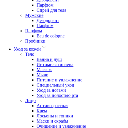
Парфюм
Спрей для тела
Мужские
Дезодорант
Парфюм
Парфюм
Eau de cologne
Пробники
Уход за кожей
Тело
Ванна и душ
Интимная гигиена
Массаж
Мыло
Питание и увлажнение
Специальный уход
Уход за ногами
Уход за полостью рта
Лицо
Антивозрастная
Крем
Лосьоны и тоники
Маски и скрабы
Очищение и увлажнение