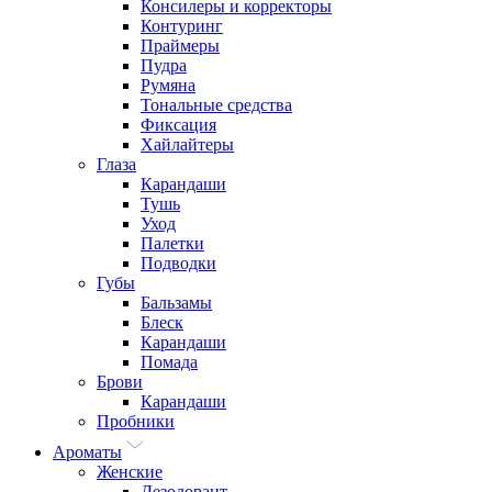
Консилеры и корректоры
Контуринг
Праймеры
Пудра
Румяна
Тональные средства
Фиксация
Хайлайтеры
Глаза
Карандаши
Тушь
Уход
Палетки
Подводки
Губы
Бальзамы
Блеск
Карандаши
Помада
Брови
Карандаши
Пробники
Ароматы
Женские
Дезодорант