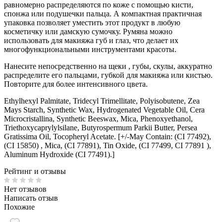
равномерно распределяются по коже с помощью кисти,
спонжа или подушечки пальца. А компактная практичная
упаковка позволяет уместить этот продукт в любую
косметичку или дамскую сумочку. Румяна можно
использовать для макияжа губ и глаз, что делает их
многофункциональными инструментами красоты.
Нанесите непосредственно на щеки , губы, скулы, аккуратно
распределите его пальцами, губкой для макияжа или кистью.
Повторите для более интенсивного цвета.
Ethylhexyl Palmitate, Tridecyl Trimellitate, Polyisobutene, Zea
Mays Starch, Synthetic Wax, Hydrogenated Vegetable Oil, Cera
Microcristallina, Synthetic Beeswax, Mica, Phenoxyethanol,
Triethoxycaprylylsilane, Butyrospermum Parkii Butter, Persea
Gratissima Oil, Tocopheryl Acetate. [+/-May Contain: (CI 77492),
(
CI 15850) ,
Mica, (CI 77891), Tin Oxide, (
CI 77499,
CI 77891 ),
Aluminum Hydroxide
(CI 77491)
.]
Рейтинг и отзывы
Нет отзывов
Написать отзыв
Похожие