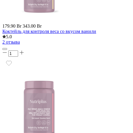
179.90 Br
343.00 Br
Коктейль для контроля веса со вкусом ванили
5.0
2 отзыва