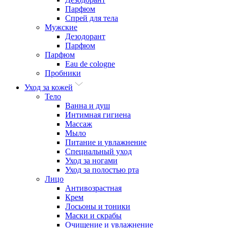
Парфюм
Спрей для тела
Мужские
Дезодорант
Парфюм
Парфюм
Eau de cologne
Пробники
Уход за кожей
Тело
Ванна и душ
Интимная гигиена
Массаж
Мыло
Питание и увлажнение
Специальный уход
Уход за ногами
Уход за полостью рта
Лицо
Антивозрастная
Крем
Лосьоны и тоники
Маски и скрабы
Очищение и увлажнение