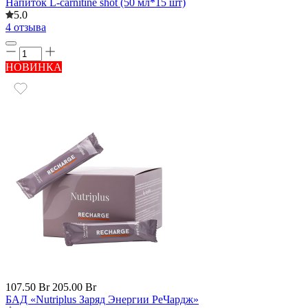
Напиток L-carnitine shot (50 мл*15 шт)
5.0
4 отзыва
НОВИНКА
107.50 Br
205.00 Br
БАД «Nutriplus Заряд Энергии РеЧардж»