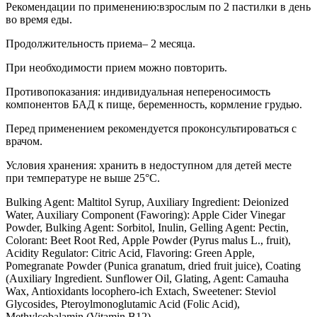
Рекомендации по применению:
взрослым по 2 пастилки в день
во время еды.
Продолжительность приема
– 2 месяца.
При необходимости прием можно повторить.
Противопоказания:
индивидуальная непереносимость
компонентов БАД к пище, беременность, кормление грудью.
Перед применением рекомендуется проконсультироваться с
врачом.
Условия хранения: хранить в недоступном для детей месте
при температуре не выше 25°С.
Bulking Agent: Maltitol Syrup, Auxiliary Ingredient: Deionized
Water, Auxiliary Component (Faworing): Apple Cider Vinegar
Powder, Bulking Agent: Sorbitol, Inulin, Gelling Agent: Pectin,
Colorant: Beet Root Red, Apple Powder (Pyrus malus L., fruit),
Acidity Regulator: Citric Acid, Flavoring: Green Apple,
Pomegranate Powder (Punica granatum, dried fruit juice), Coating
(Auxiliary Ingredient. Sunflower Oil, Glating, Agent: Camauha
Wax, Antioxidants locophero-ich Extach, Sweetener: Steviol
Glycosides, Pteroylmonoglutamic Acid (Folic Acid),
Methylcobalamin (Vitamin B12).