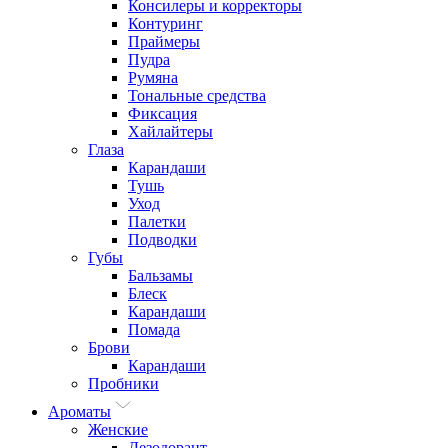
Консилеры и корректоры
Контуринг
Праймеры
Пудра
Румяна
Тональные средства
Фиксация
Хайлайтеры
Глаза
Карандаши
Тушь
Уход
Палетки
Подводки
Губы
Бальзамы
Блеск
Карандаши
Помада
Брови
Карандаши
Пробники
Ароматы
Женские
Дезодорант