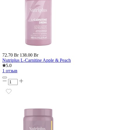
72.70 Br
138.00 Br
Nutriplus L-Carnitine Apple & Peach
5.0
1 отзыв