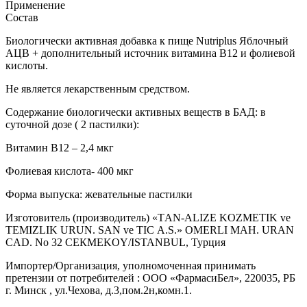
Применение
Состав
Биологически активная добавка к пище Nutriplus Яблочный
АЦВ + дополнительный источник витамина B12 и фолиевой
кислоты.
Не является лекарственным средством.
Содержание биологически активных веществ в БАД: в
суточной дозе ( 2 пастилки):
Витамин В12 – 2,4 мкг
Фолиевая кислота- 400 мкг
Форма выпуска: жевательные пастилки
Изготовитель (производитель) «ТAN-ALIZE KOZMETIK ve
TEMIZLIK URUN. SAN ve ТIС A.S.» OMERLI МАН. URAN
CAD. No 32 CEКМEKOY/ISTANBUL, Турция
Импортер/Организация, уполномоченная принимать
претензии от потребителей : ООО «ФармасиБел», 220035, РБ
г. Минск , ул.Чехова, д.3,пом.2н,комн.1.