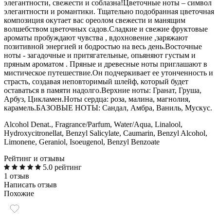
элегантности, свежести и соблазна!Цветочные ноты – символ
элегантности и романтики. Тщательно подобранная цветочная
композиция окутает вас ореолом свежести и манящим
волшебством цветочных садов.Сладкие и свежие фруктовые
ароматы пробуждают чувства , вдохновение ,заряжают
позитивной энергией и бодростью на весь день.Восточные
ноты - загадочные и притягательные, опьяняют густым и
пряным ароматом . Пряные и древесные ноты приглашают в
мистическое путешествие.Он подчеркивает ее утонченность и
страсть, создавая неповторимый шлейф, который будет
оставаться в памяти надолго.Верхние ноты: Гранат, Груша,
Арбуз, Цикламен.Ноты сердца: роза, малина, магнолия,
карамель.БАЗОВЫЕ НОТЫ: Сандал, Амбра, Ваниль, Мускус.
Alcohol Denat., Fragrance/Parfum, Water/Aqua, Linalool,
Hydroxycitronellat, Benzyl Salicylate, Caumarin, Benzyl Alcohol,
Limonene, Geraniol, Isoeugenol, Benzyl Benzoate
Рейтинг и отзывы
5.0 рейтинг
1 отзыв
Написать отзыв
Похожие