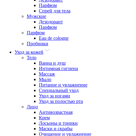
Парфюм
Спрей для тела
Мужские
Дезодорант
Парфюм
Парфюм
Eau de cologne
Пробники
Уход за кожей
Тело
Ванна и душ
Интимная гигиена
Массаж
Мыло
Питание и увлажнение
Специальный уход
Уход за ногами
Уход за полостью рта
Лицо
Антивозрастная
Крем
Лосьоны и тоники
Маски и скрабы
Очищение и увлажнение