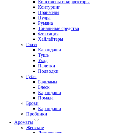
Консилеры и корректоры
Контуринг
Праймеры
Пудра
Румяна
Тональные средства
Фиксация
Хайлайтеры
Глаза
Карандаши
Тушь
Уход
Палетки
Подводки
Губы
Бальзамы
Блеск
Карандаши
Помада
Брови
Карандаши
Пробники
Ароматы
Женские
Дезодорант