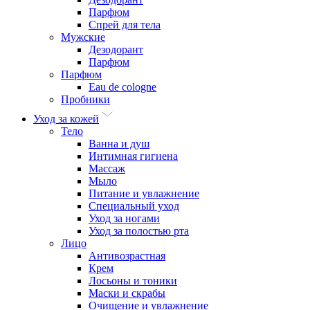
Парфюм
Спрей для тела
Мужские
Дезодорант
Парфюм
Парфюм
Eau de cologne
Пробники
Уход за кожей
Тело
Ванна и душ
Интимная гигиена
Массаж
Мыло
Питание и увлажнение
Специальный уход
Уход за ногами
Уход за полостью рта
Лицо
Антивозрастная
Крем
Лосьоны и тоники
Маски и скрабы
Очищение и увлажнение