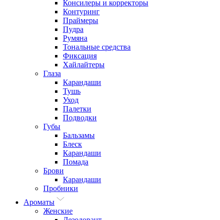
Консилеры и корректоры
Контуринг
Праймеры
Пудра
Румяна
Тональные средства
Фиксация
Хайлайтеры
Глаза
Карандаши
Тушь
Уход
Палетки
Подводки
Губы
Бальзамы
Блеск
Карандаши
Помада
Брови
Карандаши
Пробники
Ароматы
Женские
Дезодорант