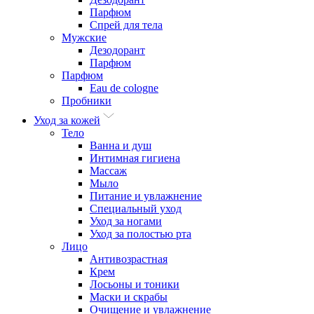
Парфюм
Спрей для тела
Мужские
Дезодорант
Парфюм
Парфюм
Eau de cologne
Пробники
Уход за кожей
Тело
Ванна и душ
Интимная гигиена
Массаж
Мыло
Питание и увлажнение
Специальный уход
Уход за ногами
Уход за полостью рта
Лицо
Антивозрастная
Крем
Лосьоны и тоники
Маски и скрабы
Очищение и увлажнение