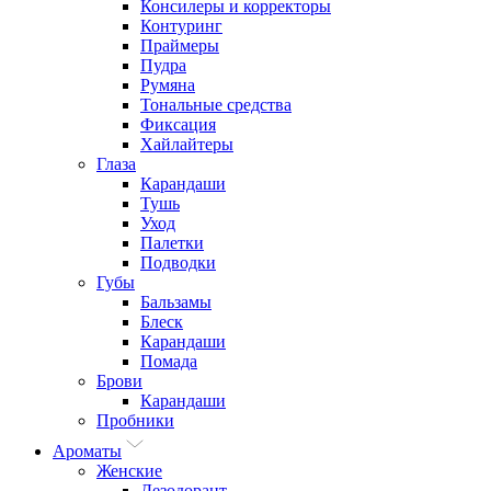
Консилеры и корректоры
Контуринг
Праймеры
Пудра
Румяна
Тональные средства
Фиксация
Хайлайтеры
Глаза
Карандаши
Тушь
Уход
Палетки
Подводки
Губы
Бальзамы
Блеск
Карандаши
Помада
Брови
Карандаши
Пробники
Ароматы
Женские
Дезодорант