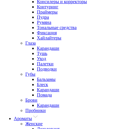
Консилеры и корректоры
Контуринг
Праймеры
Пудра
Румяна
Тональные средства
Фиксация
Хайлайтеры
Глаза
Карандаши
Тушь
Уход
Палетки
Подводки
Губы
Бальзамы
Блеск
Карандаши
Помада
Брови
Карандаши
Пробники
Ароматы
Женские
Дезодорант