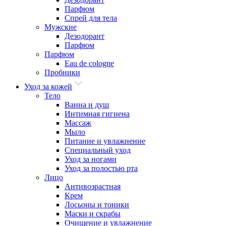
Парфюм
Спрей для тела
Мужские
Дезодорант
Парфюм
Парфюм
Eau de cologne
Пробники
Уход за кожей
Тело
Ванна и душ
Интимная гигиена
Массаж
Мыло
Питание и увлажнение
Специальный уход
Уход за ногами
Уход за полостью рта
Лицо
Антивозрастная
Крем
Лосьоны и тоники
Маски и скрабы
Очищение и увлажнение